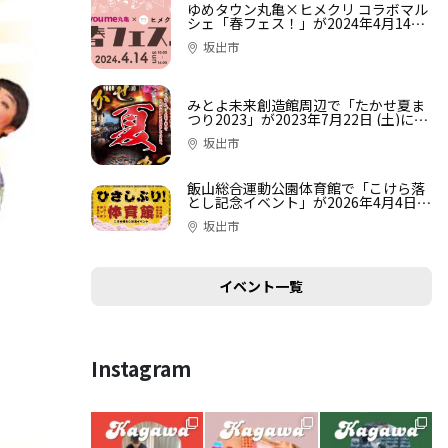
ゆめタウン丸亀×ヒメクリ コラボマル
シェ「春フェス！」が2024年4月14日
(日)に開催決定！
坂出市
みとよ未来創造館周辺で「たかせ夏ま
つり2023」が2023年7月22日 (土)に開
催
坂出市
飯山総合運動公園体育館で「こけら落
とし記念イベント」が2026年4月4日
(土)に開催
坂出市
イベント一覧
Instagram