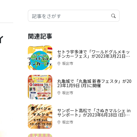
関連記事
イ
セトラ宇多津で「ワールドグルメキッ
チンカーフェス」が2023年3月21日
(火・祝)に開催
坂出市
丸亀城で「丸亀城 新春フェスタ」が20
23年1月9日 (月)に開催
坂出市
サンポート高松で「さぬきマルシェ in
サンポート」が2023年6月18日 (日)に
開催
坂出市