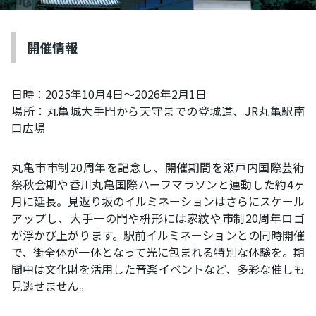
開催情報
日時：2025年10月4日〜2026年2月1日
場所：丸亀城大手門から天守までの登城道、JR丸亀駅南
口広場
丸亀市市制20周年を記念し、開催期間を瀬戸内国際芸術
祭秋会期や香川丸亀国際ハーフマラソンと連動した約4ヶ
月に延長。見返り坂のイルミネーションはさらにスケール
アップし、大手一の門や枡形には家紋や市制20周年ロゴ
が浮かび上がります。駅前イルミネーションとの同時開催
で、街全体が一体となって光に包まれる特別な体験を。期
間中は文化財を活用した音楽イベントなど、多彩な催しも
見逃せません。