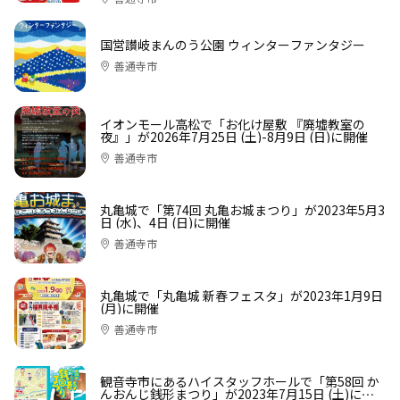
国営讃岐まんのう公園 ウィンターファンタジー
善通寺市
イオンモール高松で「お化け屋敷 『廃墟教室の
夜』」が2026年7月25日 (土)-8月9日 (日)に開催
善通寺市
丸亀城で「第74回 丸亀お城まつり」が2023年5月3
日 (水)、4日 (日)に開催
善通寺市
丸亀城で「丸亀城 新春フェスタ」が2023年1月9日
(月)に開催
善通寺市
観音寺市にあるハイスタッフホールで「第58回 か
んおんじ銭形まつり」が2023年7月15日 (土)に開