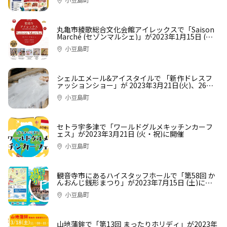
丸亀市綾歌総合文化会館アイレックスで「Saison
Marché (セゾンマルシェ)」が2023年1月15日 (日)
に開催
小豆島町
シェルエメール&アイスタイルで 「新作ドレスフ
ァッションショー」が 2023年3月21日(火)、26日
(日)に開催
小豆島町
セトラ宇多津で「ワールドグルメキッチンカーフ
ェス」が2023年3月21日 (火・祝)に開催
小豆島町
観音寺市にあるハイスタッフホールで「第58回 か
んおんじ銭形まつり」が2023年7月15日 (土)に開
催
小豆島町
山地蒲鉾で「第13回 まったりホリディ」が2023年