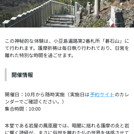
この神秘的な体験は、小豆島遍路第2番札所「碁石山」に
て行われます。護摩祈祷は毎日執り行われており、日常を
離れた特別な時間を過ごせます。
開催情報
開催日：10月から随時実施（実施日は
予約サイト
のカレ
ンダーでご確認ください。）
集合時間：10:00
本堂である岩屋の鳳凰窟では、暗闇に揺れる護摩の炎と岩
に響く読経が、まさに俗世を離れた仏の世界を体感させて