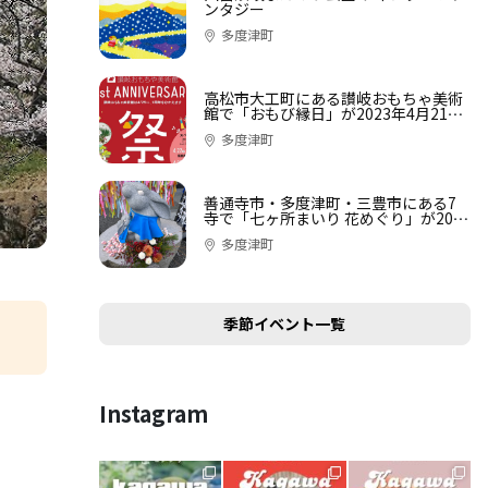
ンタジー
多度津町
高松市大工町にある讃岐おもちゃ美術
館で「おもび縁日」が2023年4月21日
(金)-25日 (火)に開催
多度津町
善通寺市・多度津町・三豊市にある7
寺で「七ヶ所まいり 花めぐり」が2022
年12月29日 (木)〜2023年1月31日 (火)
多度津町
まで開催中
季節イベント一覧
Instagram