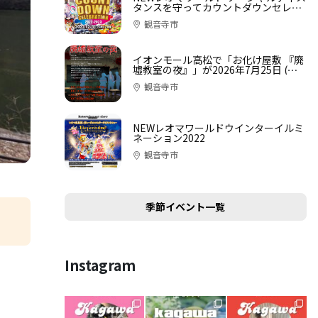
タンスを守ってカウントダウンセレブ
レーション
観音寺市
イオンモール高松で「お化け屋敷 『廃
墟教室の夜』」が2026年7月25日 (土)-
8月9日 (日)に開催
観音寺市
NEWレオマワールドウインターイルミ
ネーション2022
観音寺市
季節イベント一覧
Instagram