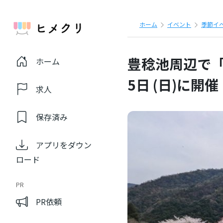
ホーム
イベント
季節イ
豊稔池周辺で「
ホーム
5日 (日)に開催
求人
保存済み
アプリをダウン
ロード
PR
PR依頼