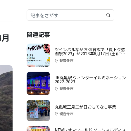
関連記事
4月
ツインパルながお 体育館で「夏トク感
謝祭2023」が2023年6月17日 (土)に開
催
観音寺市
JR丸亀駅 ウィンターイルミネーション
2022-2023
観音寺市
丸亀城正月三が日おもてなし事業
観音寺市
NEWレオマワールド ソーシャルディス