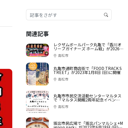
関連記事
レクザムボールパーク丸亀で「香川オ
リーブガイナーズ ホーム戦」が2026年
5月23日 (土)、24日 (日)に開催！
高松市
丸亀市通町商店街で「FOOD TRACK S
TREET」が2023年1月8日 (日)に開催
高松市
丸亀市市民交流活動センターマルタス
で「マルタス開館2周年記念イベント
丸亀パンマルシェ+ハーバランドマル
高松市
シェ 」が2023年3月21日 (火・祝)に開
催
坂出市民広場で「坂出パンマルシェ+M
ignon park」が2023年6月18日 (日)に