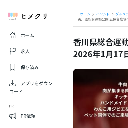
ホーム
イベント
グルメ
香川県総合運動公園 五色台広場で「
ホーム
香川県総合運動
求人
2026年1月17
保存済み
アプリをダウン
ロード
PR
PR依頼