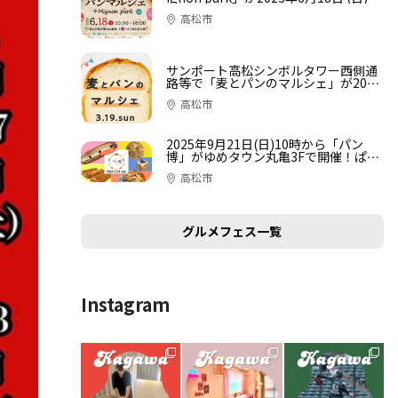
開催
高松市
サンポート高松シンボルタワー西側通
路等で「麦とパンのマルシェ」が2023
年3月19日 (日)に開催
高松市
2025年9月21日(日)10時から「パン
博」がゆめタウン丸亀3Fで開催！ぱく
っとひと口試食でお気に入りパンを見
高松市
つけよう！食べて選べるパンのイベン
ト
グルメフェス一覧
Instagram