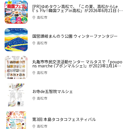
[PR]ゆめタウン高松で、「この夏、高松からLe
t’ｓ Fly ! 韓国フェアin高松」が2026年6月21日 (日)
に開催！
高松市
国営讃岐まんのう公園 ウィンターファンタジー
高松市
丸亀市市民交流活動センター マルタスで「poupo
ns marche (プポンマルシェ)」が2023年1月14日
(土)に開催
高松市
お寺de五智院マルシェ
高松市
第3回 本島タコタコフェスティバル
高松市