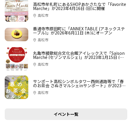
高松市牟礼町にあるSHOPあかさたなで「Favorite
Marche」が2023年4月16日 (日)に開催
高松市
善通寺市原田町に「ANNEX TABLE (アネックステ
ーブル)」が2026年6月11日 (木)にオープン
高松市
丸亀市綾歌総合文化会館アイレックスで「Saison
Marché (セゾンマルシェ)」が2023年1月15日 (日)
に開催
高松市
サンポート高松シンボルタワー西側通路等で「春
のお茶会 さぬきマルシェinサンポート」が2023年
4月16日 (日)に開催
高松市
イベント一覧