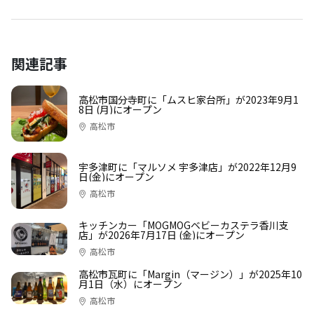
関連記事
高松市国分寺町に「ムスヒ家台所」が2023年9月1
8日 (月)にオープン
高松市
宇多津町に「マルソメ 宇多津店」が2022年12月9
日(金)にオープン
高松市
キッチンカー「MOGMOGベビーカステラ香川支
店」が2026年7月17日 (金)にオープン
高松市
高松市瓦町に「Margin（マージン）」が2025年10
月1日（水）にオープン
高松市