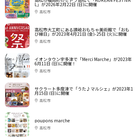
L」が2026年2月22日 (日)に開催
高松市
高松市大工町にある讃岐おもちゃ美術館で「おも
び縁日」が2023年4月21日 (金)-25日 (火)に開催
高松市
イオンタウン宇多津で「Merci Marche」が2023年
6月11日 (日)に開催！
高松市
サクラート多度津で「うた♪マルシェ」が2023年1
月15日 (日)に開催
高松市
poupons marche
高松市