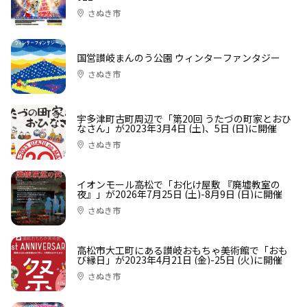
さぬき市
国営讃岐まんのう公園 ウィンターファンタジー
さぬき市
宇多津町古町周辺で「第20回 うたづの町家とおひ
なさん」が2023年3月4日 (土)、5日 (日)に開催
さぬき市
イオンモール高松で「お化け屋敷 『廃墟教室の
夜』」が2026年7月25日 (土)-8月9日 (日)に開催
さぬき市
高松市大工町にある讃岐おもちゃ美術館で「おも
び縁日」が2023年4月21日 (金)-25日 (火)に開催
さぬき市