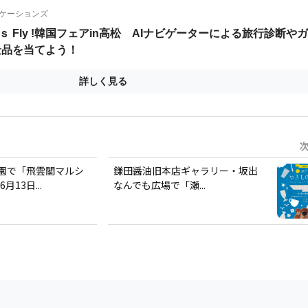
園で「飛雲閣マルシ
鎌田醤油旧本店ギャラリー・坂出
月13日...
なんでも広場で「瀬...