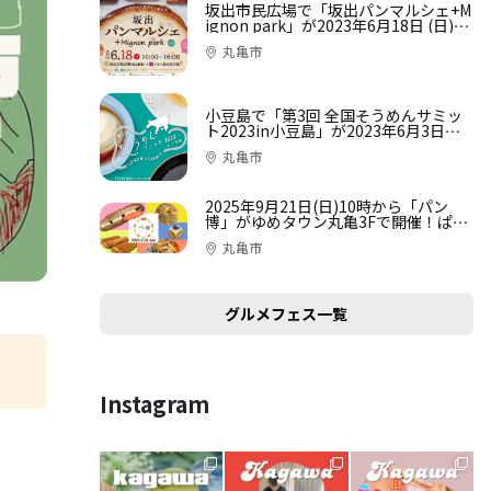
坂出市民広場で「坂出パンマルシェ+M
ignon park」が2023年6月18日 (日)に
開催
丸亀市
小豆島で「第3回 全国そうめんサミッ
ト2023in小豆島」が2023年6月3日
(土)、4日 (日)に開催
丸亀市
2025年9月21日(日)10時から「パン
博」がゆめタウン丸亀3Fで開催！ぱく
っとひと口試食でお気に入りパンを見
丸亀市
つけよう！食べて選べるパンのイベン
ト
グルメフェス一覧
Instagram