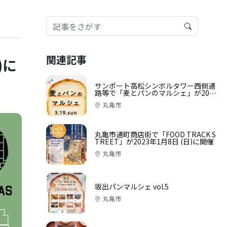
関連記事
)に
サンポート高松シンボルタワー西側通
路等で「麦とパンのマルシェ」が2023
年3月19日 (日)に開催
丸亀市
丸亀市通町商店街で「FOOD TRACK S
TREET」が2023年1月8日 (日)に開催
丸亀市
坂出パンマルシェ vol.5
丸亀市