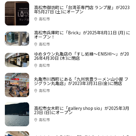
高松市御坊町に「台湾茶専門店 ランプ屋」が2023
年5月27日 (土)にオープン
高松市
高松市兵庫町に「Brick」が2025年8月11日 (月) に
オープン！
高松市
ゆめタウン丸亀店の「すし処縁〜ENISHI〜」が20
26年4月30日 (木)に閉店
高松市
丸亀市川西町にある「九州筑豊ラーメン山小屋 フ
ジグラン丸亀店」が2023年3月31日(金)に閉店
高松市
高松市女木町に「gallery shop sio」が2025年3月
23日 (日)にオープン
高松市