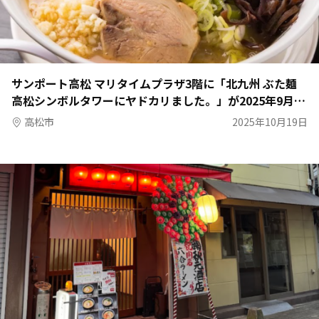
サンポート高松 マリタイムプラザ3階に「北九州 ぶた麺
高松シンボルタワーにヤドカリました。」が2025年9月8
日（月）にオープン
高松市
2025年10月19日