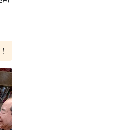
を形に
！