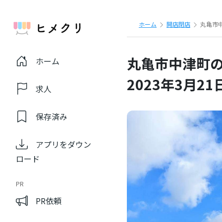
ホーム
開店閉店
丸亀市中
丸亀市中津町の
ホーム
2023年3月21
求人
保存済み
アプリをダウン
ロード
PR
PR依頼