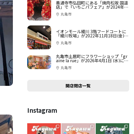
善通寺市弘田町にある「焼肉松坂 国道
店」で『いちごパフェア』が2024年2
月1日 (木)から始まってる
丸亀市
イオンモール綾川 3階フードコートに
「綾川牧場」が2022年11月18日(金)に
オープン
丸亀市
丸亀市土居町にフラワーショップ「gr
aine la rue」が2026年4月1日 (水)に移
転オープン
丸亀市
開店閉店一覧
Instagram