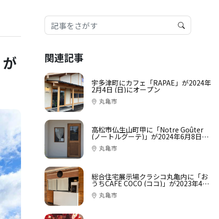
関連記事
」が
宇多津町にカフェ「RAPAE」が2024年
2月4日 (日)にオープン
丸亀市
高松市仏生山町甲に「Notre Goûter
(ノートルグーテ)」が2024年6月8日
(土)にオープン
丸亀市
総合住宅展示場クラシコ丸亀内に「お
うちCAFE COCO (ココ)」が2023年4月
6日 (木)にオープン
丸亀市