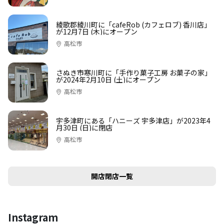
綾歌郡綾川町に「cafeRob (カフェロブ) 香川店」
が12月7日 (木)にオープン
高松市
さぬき市寒川町に「手作り菓子工房 お菓子の家」
が2024年2月10日 (土)にオープン
高松市
宇多津町にある「ハニーズ 宇多津店」が2023年4
月30日 (日)に閉店
高松市
開店閉店一覧
Instagram