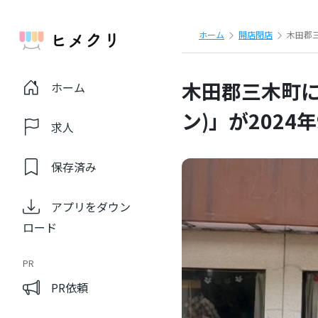
ホーム
開店閉店
木田郡三
木田郡三木町に「E
ホーム
ン)」が2024
求人
保存済み
アプリをダウン
ロード
PR
PR依頼