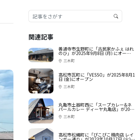
関連記事
善通寺市生野町に「古民家かふぇ はれ
のひ」が2025年9月8日 (月) にオープ
ン
三木町
高松市瓦町に「VESSO」が2025年8月1
日 (金)にオープン
三木町
丸亀市土器町西に「スープカレー&ネ
パールカレー ディーヤ丸亀店」が2022
年10月19日 (水)にオープン
三木町
高松市松縄町に「ぴこぴこ精肉店 レイ
ンボー通り」が2023年10月17日 (火)に