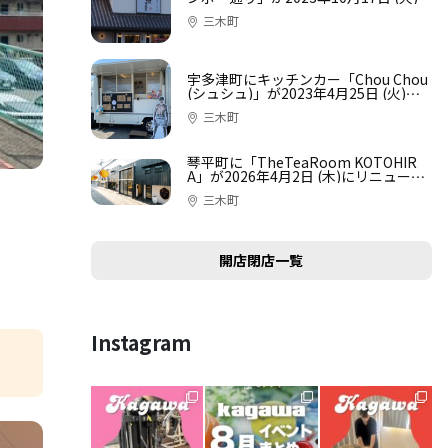
オープン
三木町
宇多津町にキッチンカー「Chou Chou
(シュシュ)」が2023年4月25日 (火)に
オープン
三木町
琴平町に「TheTeaRoom KOTOHIR
A」が2026年4月2日 (木)にリニューア
ルオープン
三木町
開店閉店一覧
Instagram