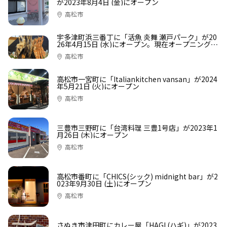
が2023年8月4日 (金)にオープン
高松市
宇多津町浜三番丁に「活魚 炎舞 瀬戸パーク」が20
26年4月15日 (水)にオープン。現在オープニングス
タッフ募集中
高松市
高松市一宮町に「Italiankitchen vansan」が2024
年5月21日 (火)にオープン
高松市
三豊市三野町に「台湾料理 三豊1号店」が2023年1
月26日 (木)にオープン
高松市
高松市番町に「CHICS(シック) midnight bar」が2
023年9月30日 (土)にオープン
高松市
さぬき市津田町にカレー屋「HAGI (ハギ)」が2023