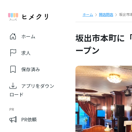
ホーム
開店閉店
坂出市本
坂出市本町に「喫
ホーム
ープン
求人
保存済み
アプリをダウン
ロード
PR
PR依頼