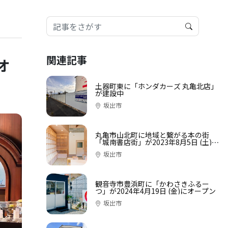
関連記事
オ
土器町東に「ホンダカーズ 丸亀北店」
が建設中
坂出市
丸亀市山北町に地域と繋がる本の街
「城南書店街」が2023年8月5日 (土)に
オープン
坂出市
観音寺市豊浜町に「かわさきふるー
つ」が2024年4月19日 (金)にオープン
坂出市