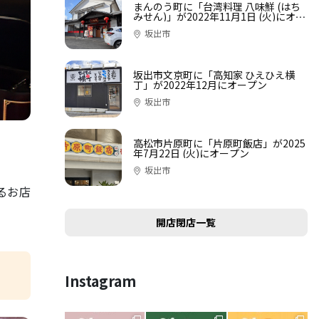
まんのう町に「台湾料理 八味鮮 (はち
みせん)」が2022年11月1日 (火)にオー
プン
坂出市
坂出市文京町に「高知家 ひえひえ横
丁」が2022年12月にオープン
坂出市
高松市片原町に「片原町飯店」が2025
年7月22日 (火)にオープン
坂出市
るお店
開店閉店一覧
Instagram