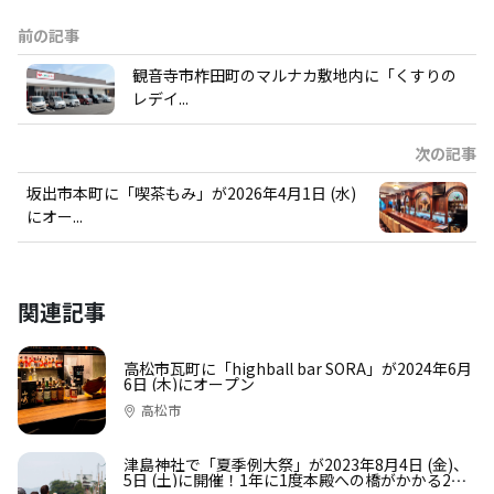
前の記事
観音寺市柞田町のマルナカ敷地内に「くすりの
レデイ...
次の記事
坂出市本町に「喫茶もみ」が2026年4月1日 (水)
にオー...
関連記事
高松市瓦町に「highball bar SORA」が2024年6月
6日 (木)にオープン
高松市
津島神社で「夏季例大祭」が2023年8月4日 (金)、
5日 (土)に開催！1年に1度本殿への橋がかかる2日