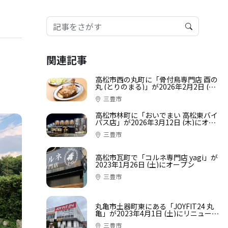
関連記事
高松市西の丸町に「骨付鳥専門店 酉の
丸 (とりのまる)」が2026年2月2日 (月)
にオープン
三豊市
高松市林町に「おいでまい 高松東バイ
パス店」が2026年3月12日 (木)にオー
プン
三豊市
高松市瓦町で「コルネ専門店 yagi」が
2023年1月26日 (土)にオープン
三豊市
丸亀市土器町東にある「JOYFIT24 丸
亀」が2023年4月1日 (土)にリニューア
ルオープン。3月15日 (水)〜31日 (金)
三豊市
までは休館中