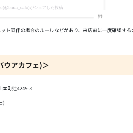
cafe(@baua_cafe)がシェアした投稿
ペット同伴の場合のルールなどがあり、来店前に一度確認する
 (バウアカフェ)＞
山本町辻4249-3
日)