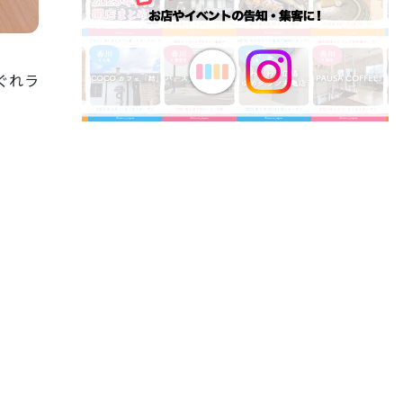
ぐれラ
。