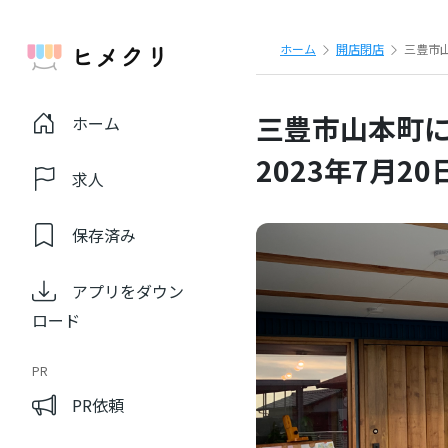
ホーム
開店閉店
三豊市山
三豊市山本町に「
ホーム
2023年7月20
求人
保存済み
アプリをダウン
ロード
PR
PR依頼