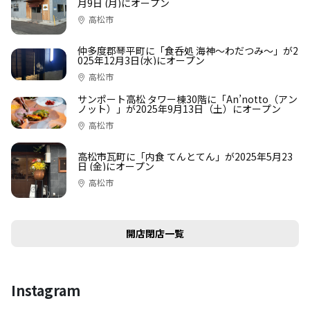
月9日 (月)にオープン
高松市
仲多度郡琴平町に「食呑処 海神～わだつみ～」が2
025年12月3日(水)にオープン
高松市
サンポート高松 タワー棟30階に「An’notto（アン
ノット）」が2025年9月13日（土）にオープン
高松市
高松市瓦町に「内食 てんとてん」が2025年5月23
日 (金)にオープン
高松市
開店閉店一覧
Instagram